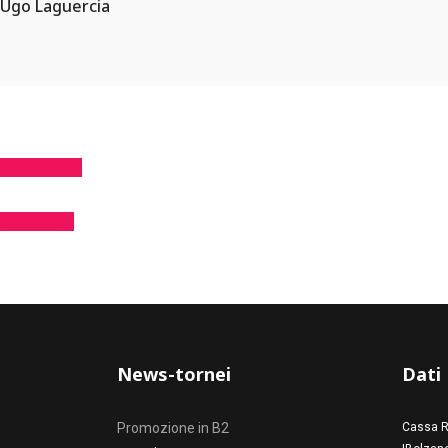
Ugo Laguercia
Corsi Under
Estatennis
News-tornei
Dati
Promozione in B2
Cassa R