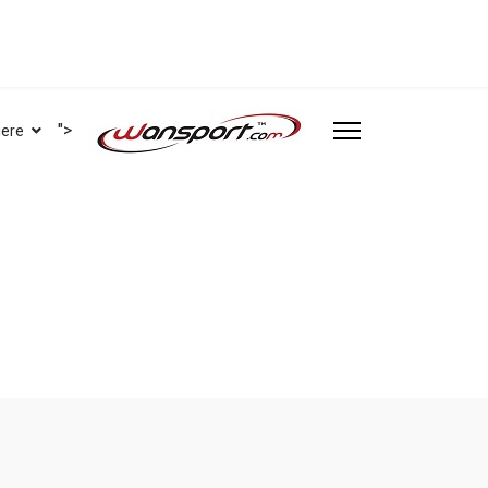
">
iere