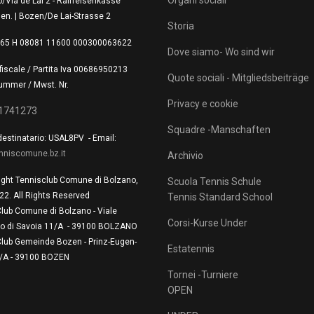
Organi sociali
/Via de Lai 2 - Raiffeisenkasse
en. | Bozen/De Lai-Strasse 2
Storia
T 65 H 08081 11600 000300063622
Dove siamo- Wo sind wir
fiscale / Partita Iva 00686950213
Quote sociali - Mitgliedsbeiträge
ummer / Mwst. Nr.
Privacy e cookie
1741273
Squadre -Manschaften
estinatario: USAL8PV - Email:
nniscomune.bz.it
Archivio
ight Tennisclub Comune di Bolzano,
Scuola Tennis Schule
22. All Rights Reserved
Tennis Standard School
Club Comune di Bolzano - Viale
Corsi-Kurse Under
io di Savoia 11/A - 39100 BOLZANO
Club Gemeinde Bozen - Prinz-Eugen-
Estatennis
1/A - 39100 BOZEN
Tornei -Turniere
OPEN