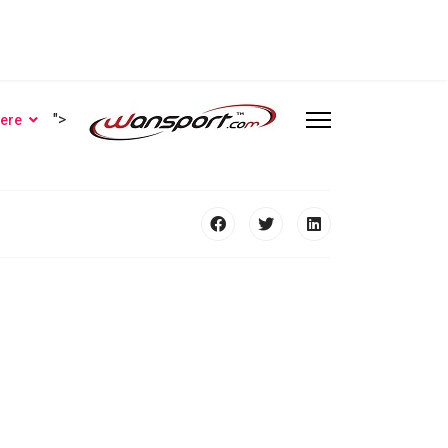
">
iere