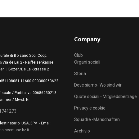
Company
Club
urale di Bolzano Soc. Coop.
Organi sociali
/Via de Lai 2 - Raiffeisenkasse
en. | Bozen/De Lai-Strasse 2
Storia
T 65 H 08081 11600 000300063622
Dove siamo- Wo sind wir
fiscale / Partita Iva 00686950213
Quote sociali - Mitgliedsbeiträge
ummer / Mwst. Nr.
Privacy e cookie
1741273
Squadre -Manschaften
estinatario: USAL8PV - Email:
nniscomune.bz.it
Archivio